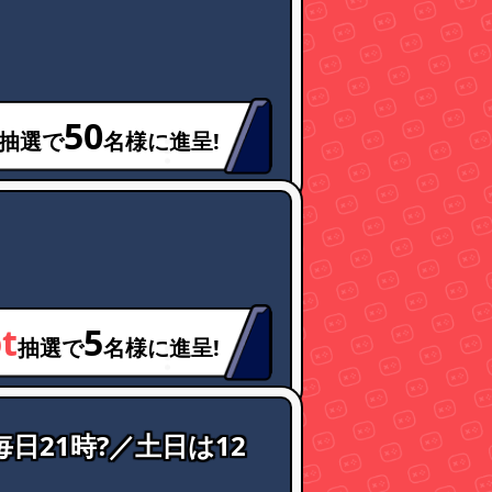
50
抽選で
名様に進呈!
t
5
抽選で
名様に進呈!
日21時?／土日は12