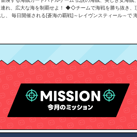
賊カードバトルゲーム 伝説の海賊、美しき女海賊、獰猛な獣… 船長として数多の海賊
を制覇せよ！ ◆◇チームで海戦を勝ち抜き、頂点へ！◇◆ プレイヤー同士で海賊
し、 毎日開催される[蒼海の覇戦]～レイヴンスティール～で 海賊の頂点
物を仲間と共に討伐し、最強の海賊団となれ！ ☆★美麗海賊カードを覚醒！★☆ 冒険で海賊
覚醒合成でその潜在能力を引き出そう！ 覚醒を繰り返し、海賊達のどの能力を伸ばすかでそ
化するぞ！ 最強の海賊カードを育てよう！ ◆◇海賊島を育てよう！◇◆ 手に入れた無人島
を開拓し、自分だけの海賊島をつくろう！ 島を