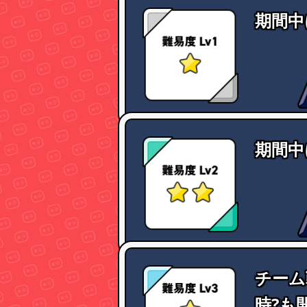
期間中
期間中
チーム
時?も