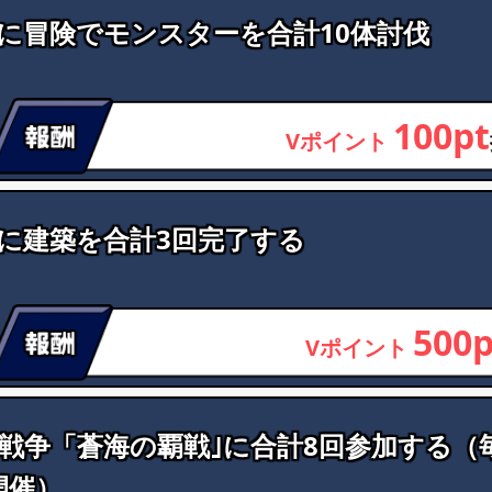
に冒険でモンスターを合計10体討伐
100pt
Vポイント
に建築を合計3回完了する
500p
Vポイント
戦争「蒼海の覇戦｣に合計8回参加する（毎
開催）