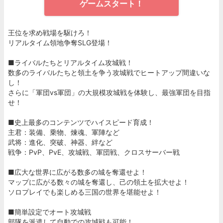
ゲームスタート！
王位を求め戦場を駆けろ！
リアルタイム領地争奪SLG登場！
■ライバルたちとリアルタイム攻城戦！
数多のライバルたちと領土を争う攻城戦でヒートアップ間違いな
し！
さらに「軍団vs軍団」の大規模攻城戦を体験し、最強軍団を目指
せ！
■史上最多のコンテンツでハイスピード育成！
主君：装備、乗物、煉魂、軍陣など
武将：進化、突破、神器、絆など
戦争：PvP、PvE、攻城戦、軍団戦、クロスサーバー戦
■広大な世界に広がる数多の城を奪還せよ！
マップに広がる数々の城を奪還し、己の領土を拡大せよ！
ソロプレイでも楽しめる三国の世界を堪能せよ！
■簡単設定でオート攻城戦
部隊を派遣して自動での攻城戦も可能！